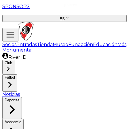
SPONSORS
ES
Socios
Entradas
Tienda
Museo
Fundación
Educación
Mâs
Monumental
River ID
Club
Fútbol
Noticias
Deportes
Academia