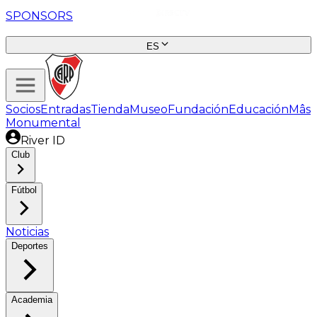
SPONSORS
ES
Socios
Entradas
Tienda
Museo
Fundación
Educación
Mâs
Monumental
River ID
Club
Fútbol
Noticias
Deportes
Academia