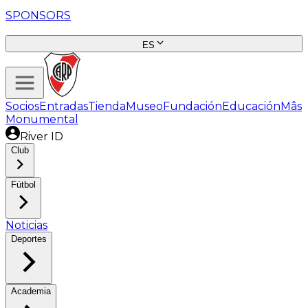
SPONSORS
ES
Socios
Entradas
Tienda
Museo
Fundación
Educación
Mâs
Monumental
River ID
Club
Fútbol
Noticias
Deportes
Academia