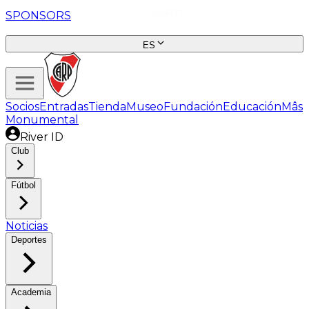
SPONSORS
ES
Socios
Entradas
Tienda
Museo
Fundación
Educación
Mâs
Monumental
River ID
Club
Fútbol
Noticias
Deportes
Academia