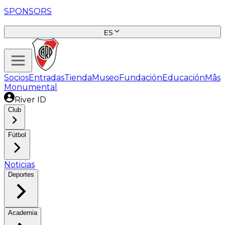
SPONSORS
ES
Socios
Entradas
Tienda
Museo
Fundación
Educación
Mâs
Monumental
River ID
Club
Fútbol
Noticias
Deportes
Academia