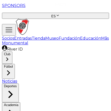
SPONSORS
ES
Socios
Entradas
Tienda
Museo
Fundación
Educación
Mâs
Monumental
River ID
Club
Fútbol
Noticias
Deportes
Academia