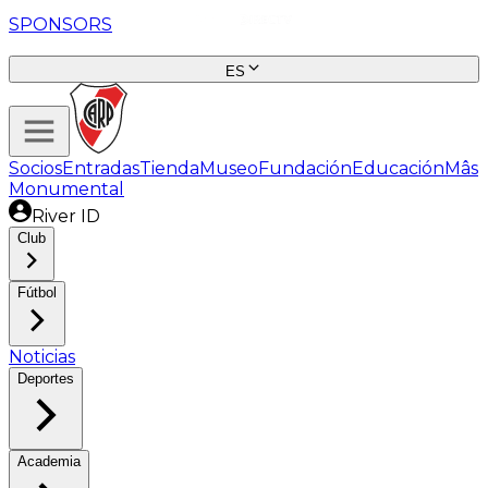
SPONSORS
ES
Socios
Entradas
Tienda
Museo
Fundación
Educación
Mâs
Monumental
River ID
Club
Fútbol
Noticias
Deportes
Academia