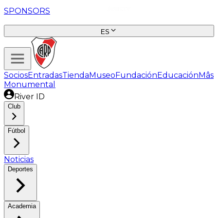
SPONSORS
ES
Socios
Entradas
Tienda
Museo
Fundación
Educación
Mâs
Monumental
River ID
Club
Fútbol
Noticias
Deportes
Academia