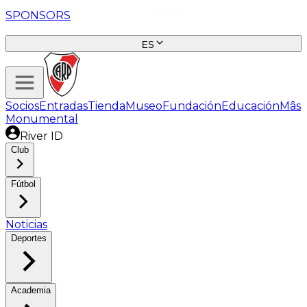
SPONSORS
ES
Socios
Entradas
Tienda
Museo
Fundación
Educación
Mâs
Monumental
River ID
Club
Fútbol
Noticias
Deportes
Academia