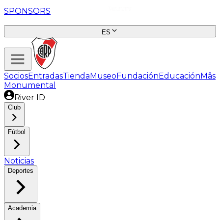
SPONSORS
ES
Socios
Entradas
Tienda
Museo
Fundación
Educación
Mâs
Monumental
River ID
Club
Fútbol
Noticias
Deportes
Academia